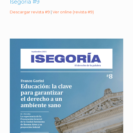
Isegoría #9
Descargar revista #9
|
Ver online (revista #9)