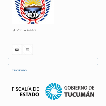
2901 434440
Tucumán