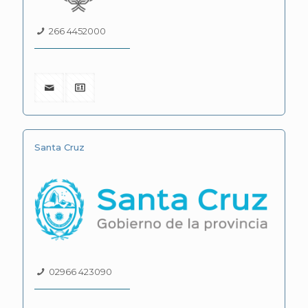
266 4452000
Santa Cruz
02966 423090