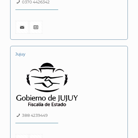
0370 4426342
Jujuy
388 4239449