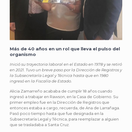
Más de 40 años en un rol que lleva el pulso del
organismo
Inició su trayectoria laboral en el Estado en 1978 y se retiró
en 2021. Tuvo un breve paso por la Dirección de Registros y
la Subsecretaría Legal y Técnica hasta que en 1980
ingresó en la Fiscalía de Estado.
Alicia Zamarreño acababa de cumplir 18 años cuando
ingresó a trabajar en Rawson, en la Casa de Gobierno. Su
primer empleo fue en la Dirección de Registros que
entonces estaba a cargo, recuerda, de Ana de Larrañaga.
Pasó poco tiempo hasta que fue designada en la
Subsecretaría Legal y Técnica, para reemplazar a alguien
que se trasladaba a Santa Cruz.