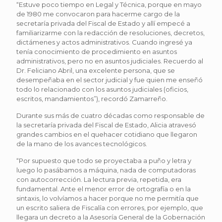
“Estuve poco tiempo en Legal y Técnica, porque en mayo
de 1980 me convocaron para hacerme cargo de la
secretaría privada del Fiscal de Estado y allí empecé a
familiarizarme con la redacción de resoluciones, decretos,
dictámenes y actos administrativos. Cuando ingresé ya
tenía conocimiento de procedimiento en asuntos
administrativos, pero no en asuntos judiciales. Recuerdo al
Dr. Feliciano Abril, una excelente persona, que se
desempeñaba en el sector judicial y fue quien me enseñó
todo lo relacionado con los asuntos judiciales (oficios,
escritos, mandamientos”), recordó Zamarreño.
Durante sus más de cuatro décadas como responsable de
la secretaría privada del Fiscal de Estado, Alicia atravesó
grandes cambios en el quehacer cotidiano que llegaron
de la mano de los avances tecnológicos.
“Por supuesto que todo se proyectaba a puño y letra y
luego lo pasábamos a máquina, nada de computadoras
con autocorrección. La lectura previa, repetida, era
fundamental. Ante el menor error de ortografía o en la
sintaxis, lo volvíamos a hacer porque no me permitía que
un escrito saliera de Fiscalía con errores, por ejemplo, que
llegara un decreto a la Asesoría General de la Gobernación