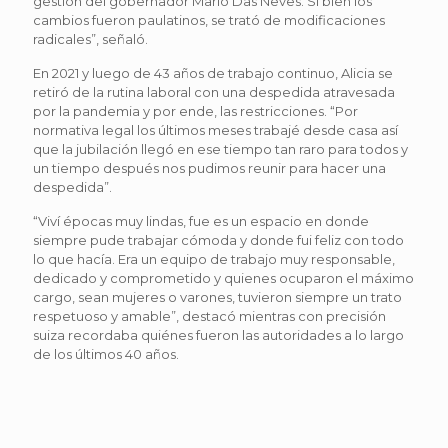
gestión del gobernador Mario Das Neves. Si bien los
cambios fueron paulatinos, se trató de modificaciones
radicales”, señaló.
En 2021 y luego de 43 años de trabajo continuo, Alicia se
retiró de la rutina laboral con una despedida atravesada
por la pandemia y por ende, las restricciones. “Por
normativa legal los últimos meses trabajé desde casa así
que la jubilación llegó en ese tiempo tan raro para todos y
un tiempo después nos pudimos reunir para hacer una
despedida”.
“Viví épocas muy lindas, fue es un espacio en donde
siempre pude trabajar cómoda y donde fui feliz con todo
lo que hacía. Era un equipo de trabajo muy responsable,
dedicado y comprometido y quienes ocuparon el máximo
cargo, sean mujeres o varones, tuvieron siempre un trato
respetuoso y amable”, destacó mientras con precisión
suiza recordaba quiénes fueron las autoridades a lo largo
de los últimos 40 años.