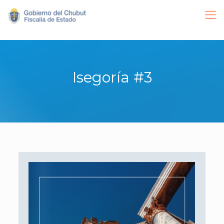
Isegoría #3