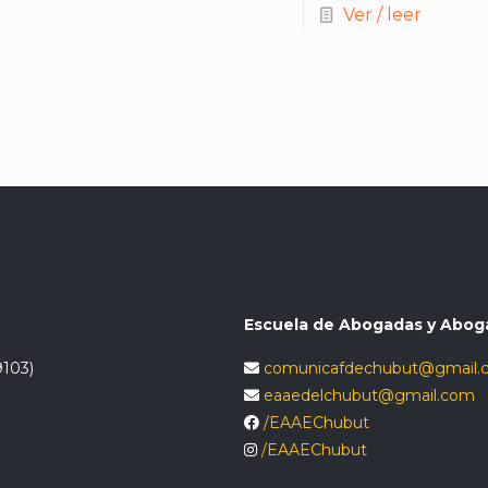
Ver / leer
Escuela de Abogadas y Abog
9103)
comunicafdechubut@gmail.
eaaedelchubut@gmail.com
/EAAEChubut
/EAAEChubut