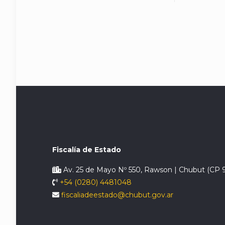
Fiscalía de Estado
Av. 25 de Mayo Nº 550, Rawson | Chubut (CP 
+54 (0280) 4481048
fiscaliadeestado@chubut.gov.ar