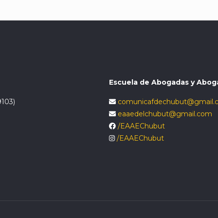
Escuela de Abogadas y Abog
9103)
comunicafdechubut@gmail.
eaaedelchubut@gmail.com
/EAAEChubut
/EAAEChubut