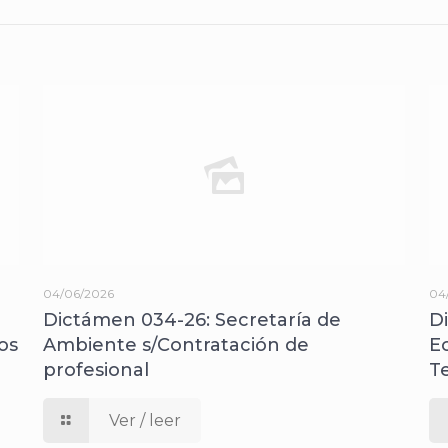
04/06/2026
04
Dictámen 034-26: Secretaría de
D
os
Ambiente s/Contratación de
E
profesional
T
Ver / leer