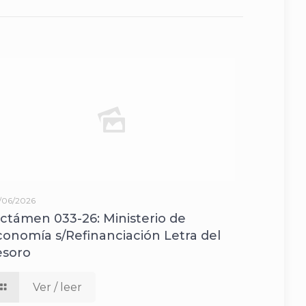
/06/2026
ictámen 033-26: Ministerio de
conomía s/Refinanciación Letra del
esoro
Ver / leer