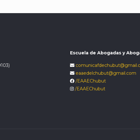
Escuela de Abogadas y Abog
9103)
comunicafdechubut@gmail.
eaaedelchubut@gmail.com
/EAAEChubut
/EAAEChubut