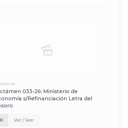
/06/2026
ictámen 033-26: Ministerio de
conomía s/Refinanciación Letra del
esoro
Ver / leer