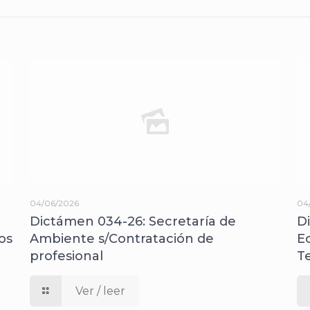
04/06/2026
04
Dictámen 034-26: Secretaría de
D
os
Ambiente s/Contratación de
E
profesional
T
Ver / leer