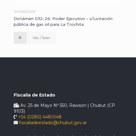
04/06/2026
Dictámen 032-26: Poder Ejecutivo – s/Licitación
pública de gas oil para La Trochita
Ver / leer
Fiscalía de Estado
Av. 25 de Mayo Nº 550, Rawson | Chubut (CP
9103)
+54 (0280) 4481048
fiscaliadeestado@chubut.gov.ar