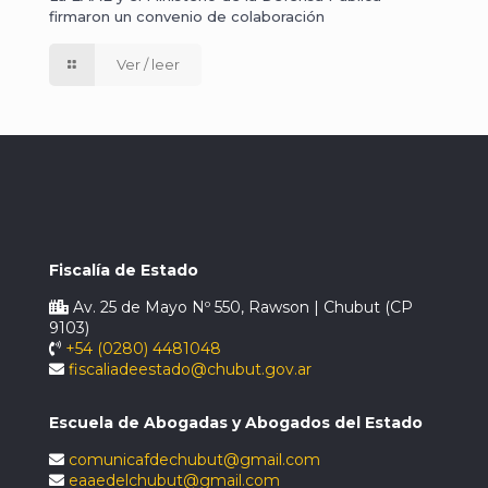
firmaron un convenio de colaboración
Ver / leer
Fiscalía de Estado
Av. 25 de Mayo Nº 550, Rawson | Chubut (CP
9103)
+54 (0280) 4481048
fiscaliadeestado@chubut.gov.ar
Escuela de Abogadas y Abogados del Estado
comunicafdechubut@gmail.com
eaaedelchubut@gmail.com