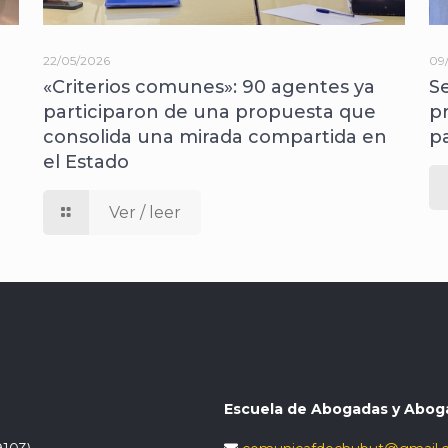
22/05/2026
09
«Criterios comunes»: 90 agentes ya
S
participaron de una propuesta que
p
consolida una mirada compartida en
p
el Estado
Ver / leer
Escuela de Abogadas y Abog