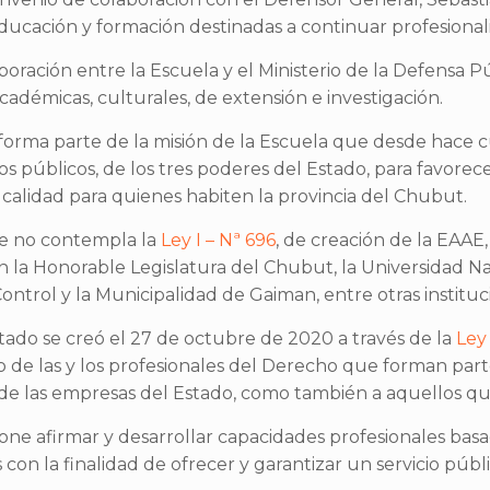
ducación y formación destinadas a continuar profesional
oración entre la Escuela y el Ministerio de la Defensa Pú
cadémicas, culturales, de extensión e investigación.
 forma parte de la misión de la Escuela que desde hace 
s públicos, de los tres poderes del Estado, para favorec
 calidad para quienes habiten la provincia del Chubut.
que no contempla la
Ley I – Nª 696
, de creación de la EAAE
n la Honorable Legislatura del Chubut, la Universidad Na
ntrol y la Municipalidad de Gaiman, entre otras instituc
ado se creó el 27 de octubre de 2020 a través de la
Ley 
o de las y los profesionales del Derecho que forman part
y de las empresas del Estado, como también a aquellos que
 afirmar y desarrollar capacidades profesionales basada
 con la finalidad de ofrecer y garantizar un servicio públ