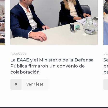
14/05/2026
09
La EAAE y el Ministerio de la Defensa
S
Pública firmaron un convenio de
p
colaboración
p
Ver / leer