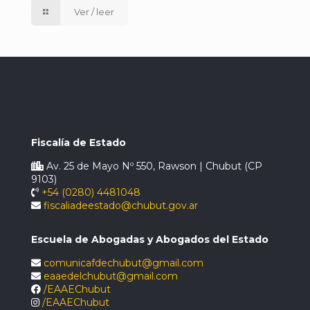
Ver / leer
Fiscalía de Estado
Av. 25 de Mayo Nº 550, Rawson | Chubut (CP
9103)
+54 (0280) 4481048
fiscaliadeestado@chubut.gov.ar
Escuela de Abogadas y Abogados del Estado
comunicafdechubut@gmail.com
eaaedelchubut@gmail.com
/EAAEChubut
/EAAEChubut