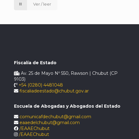
Ver / leer
Fiscalía de Estado
Av. 25 de Mayo Nº 550, Rawson | Chubut (CP
9103)
+54 (0280) 4481048
fiscaliadeestado@chubut.gov.ar
Escuela de Abogadas y Abogados del Estado
comunicafdechubut@gmail.com
eaaedelchubut@gmail.com
/EAAEChubut
/EAAEChubut