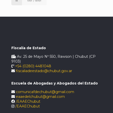
Ver / leer
Fiscalía de Estado
Av. 25 de Mayo Nº 550, Rawson | Chubut (CP
9103)
+54 (0280) 4481048
fiscaliadeestado@chubut.gov.ar
Escuela de Abogadas y Abogados del Estado
comunicafdechubut@gmail.com
eaaedelchubut@gmail.com
/EAAEChubut
/EAAEChubut