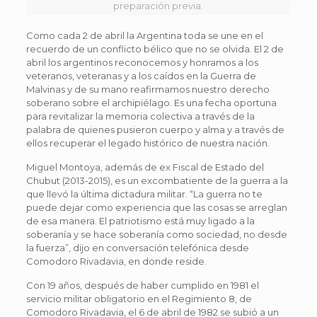
preparación previa.
Como cada 2 de abril la Argentina toda se une en el
recuerdo de un conflicto bélico que no se olvida. El 2 de
abril los argentinos reconocemos y honramos a los
veteranos, veteranas y a los caídos en la Guerra de
Malvinas y de su mano reafirmamos nuestro derecho
soberano sobre el archipiélago. Es una fecha oportuna
para revitalizar la memoria colectiva a través de la
palabra de quienes pusieron cuerpo y alma y a través de
ellos recuperar el legado histórico de nuestra nación.
Miguel Montoya, además de ex Fiscal de Estado del
Chubut (2013-2015), es un excombatiente de la guerra a la
que llevó la última dictadura militar. “La guerra no te
puede dejar como experiencia que las cosas se arreglan
de esa manera. El patriotismo está muy ligado a la
soberanía y se hace soberanía como sociedad, no desde
la fuerza”, dijo en conversación telefónica desde
Comodoro Rivadavia, en donde reside.
Con 19 años, después de haber cumplido en 1981 el
servicio militar obligatorio en el Regimiento 8, de
Comodoro Rivadavia, el 6 de abril de 1982 se subió a un