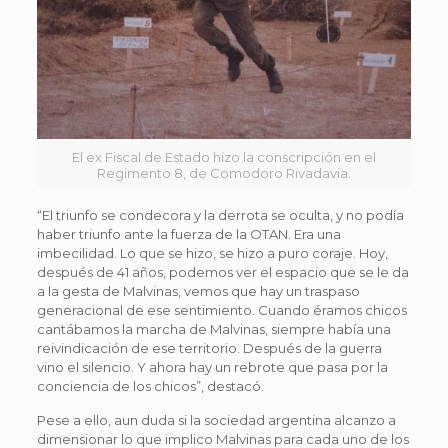
El ex Fiscal de Estado hizo la conscripción en el
Regimento 8, de Comodoro Rivadavia.
“El triunfo se condecora y la derrota se oculta, y no podía
haber triunfo ante la fuerza de la OTAN. Era una
imbecilidad. Lo que se hizo, se hizo a puro coraje. Hoy,
después de 41 años, podemos ver el espacio que se le da
a la gesta de Malvinas, vemos que hay un traspaso
generacional de ese sentimiento. Cuando éramos chicos
cantábamos la marcha de Malvinas, siempre había una
reivindicación de ese territorio. Después de la guerra
vino el silencio. Y ahora hay un rebrote que pasa por la
conciencia de los chicos”, destacó.
Pese a ello, aun duda si la sociedad argentina alcanzo a
dimensionar lo que implico Malvinas para cada uno de los