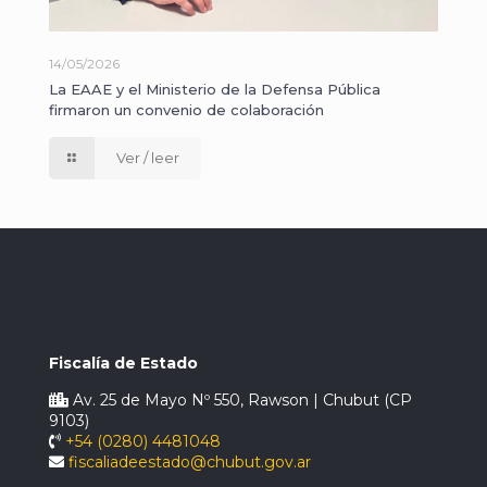
14/05/2026
La EAAE y el Ministerio de la Defensa Pública
firmaron un convenio de colaboración
Ver / leer
Fiscalía de Estado
Av. 25 de Mayo Nº 550, Rawson | Chubut (CP
9103)
+54 (0280) 4481048
fiscaliadeestado@chubut.gov.ar