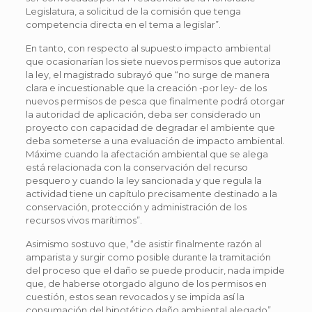
Legislatura, a solicitud de la comisión que tenga
competencia directa en el tema a legislar”.
En tanto, con respecto al supuesto impacto ambiental
que ocasionarían los siete nuevos permisos que autoriza
la ley, el magistrado subrayó que “no surge de manera
clara e incuestionable que la creación -por ley- de los
nuevos permisos de pesca que finalmente podrá otorgar
la autoridad de aplicación, deba ser considerado un
proyecto con capacidad de degradar el ambiente que
deba someterse a una evaluación de impacto ambiental.
Máxime cuando la afectación ambiental que se alega
está relacionada con la conservación del recurso
pesquero y cuando la ley sancionada y que regula la
actividad tiene un capítulo precisamente destinado a la
conservación, protección y administración de los
recursos vivos marítimos”.
Asimismo sostuvo que, “de asistir finalmente razón al
amparista y surgir como posible durante la tramitación
del proceso que el daño se puede producir, nada impide
que, de haberse otorgado alguno de los permisos en
cuestión, estos sean revocados y se impida así la
consumación del hipotético daño ambiental alegado”.