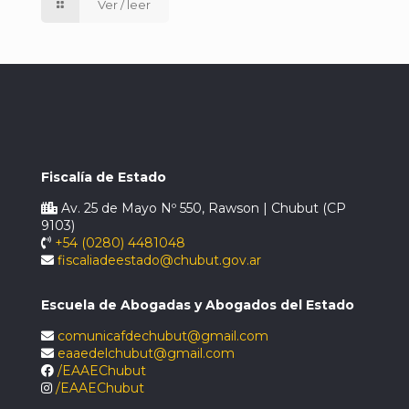
Ver / leer
Fiscalía de Estado
Av. 25 de Mayo Nº 550, Rawson | Chubut (CP
9103)
+54 (0280) 4481048
fiscaliadeestado@chubut.gov.ar
Escuela de Abogadas y Abogados del Estado
comunicafdechubut@gmail.com
eaaedelchubut@gmail.com
/EAAEChubut
/EAAEChubut