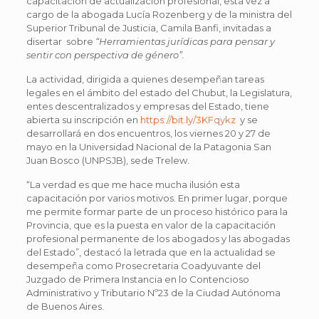
capacitación de actualización profesional, esta vez a
cargo de la abogada Lucía Rozenberg y de la ministra del
Superior Tribunal de Justicia, Camila Banfi, invitadas a
disertar sobre
“Herramientas jurídicas para pensar y
sentir con perspectiva de género”.
La actividad, dirigida a quienes desempeñan tareas
legales en el ámbito del estado del Chubut, la Legislatura,
entes descentralizados y empresas del Estado, tiene
abierta su inscripción en
https://bit.ly/3KFqykz
y se
desarrollará en dos encuentros, los viernes 20 y 27 de
mayo en la Universidad Nacional de la Patagonia San
Juan Bosco (UNPSJB), sede Trelew.
“La verdad es que me hace mucha ilusión esta
capacitación por varios motivos. En primer lugar, porque
me permite formar parte de un proceso histórico para la
Provincia, que es la puesta en valor de la capacitación
profesional permanente de los abogados y las abogadas
del Estado”, destacó la letrada que en la actualidad se
desempeña como Prosecretaria Coadyuvante del
Juzgado de Primera Instancia en lo Contencioso
Administrativo y Tributario Nº23 de la Ciudad Autónoma
de Buenos Aires.