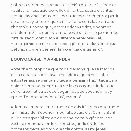
Sobre la propuesta de actualización dijo que “la idea es
habilitar un espacio de reflexión crítica sobre distintas
temáticas vinculadas con los estudios de género, a partir
de autoras y autores que a mi criterio son clave para su
abordaje. Espero que, entre todos y todas, podamos
problematizar algunas realidades o sistemas que hemos
naturalizado, como son el sistema heterosexual,
monogámico, binario, de sexo-género, la división sexual
del trabajo y, en general, la violencia de género”.
EQUIVOCARSE, Y APRENDER
Rozenberg propone que toda persona que se inscriba
en la capacitación, haya o no leído alguna vez sobre
estos temas, se sienta invitada a pensar y habilitada para
opinar. “Precisamente, una de las cosas más lindas que
tiene la temática es que seguimos equivocándonos y
aprendiendo todos los días”, aseguró.
Además, ambos viernes también asistirá como disertante
la ministra del Superior Tribunal de Justicia, Camila Banfi,
quien es e
specialista en derecho penal y género, con
vasta experiencia en los aspectos jurídicos de los
procesos penales por violencia contra las mujeres.