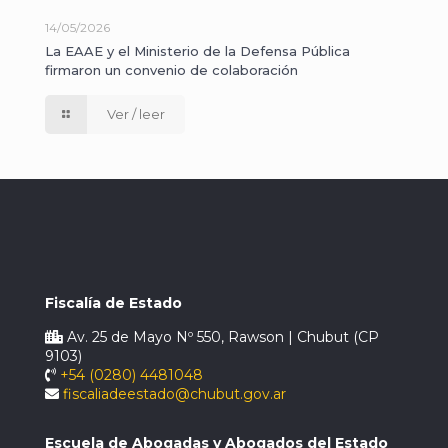
14/05/2026
La EAAE y el Ministerio de la Defensa Pública
firmaron un convenio de colaboración
Ver / leer
Fiscalía de Estado
Av. 25 de Mayo Nº 550, Rawson | Chubut (CP
9103)
+54 (0280) 4481048
fiscaliadeestado@chubut.gov.ar
Escuela de Abogadas y Abogados del Estado