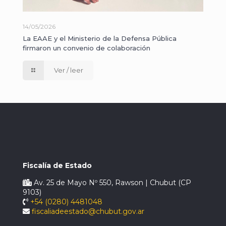
14/05/2026
La EAAE y el Ministerio de la Defensa Pública
firmaron un convenio de colaboración
Ver / leer
Fiscalía de Estado
Av. 25 de Mayo Nº 550, Rawson | Chubut (CP
9103)
+54 (0280) 4481048
fiscaliadeestado@chubut.gov.ar