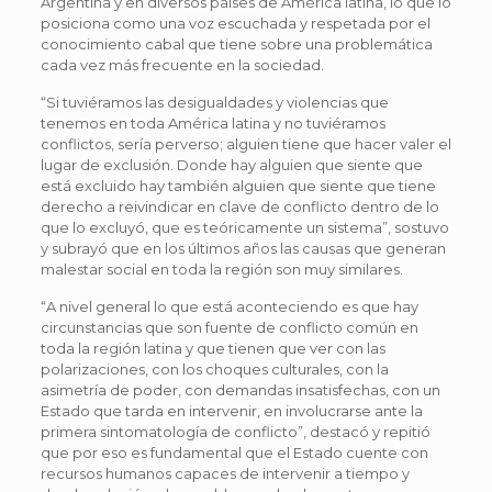
Argentina y en diversos países de América latina, lo que lo
posiciona como una voz escuchada y respetada por el
conocimiento cabal que tiene sobre una problemática
cada vez más frecuente en la sociedad.
“Si tuviéramos las desigualdades y violencias que
tenemos en toda América latina y no tuviéramos
conflictos, sería perverso; alguien tiene que hacer valer el
lugar de exclusión. Donde hay alguien que siente que
está excluido hay también alguien que siente que tiene
derecho a reivindicar en clave de conflicto dentro de lo
que lo excluyó, que es teóricamente un sistema”, sostuvo
y subrayó que en los últimos años las causas que generan
malestar social en toda la región son muy similares.
“A nivel general lo que está aconteciendo es que hay
circunstancias que son fuente de conflicto común en
toda la región latina y que tienen que ver con las
polarizaciones, con los choques culturales, con la
asimetría de poder, con demandas insatisfechas, con un
Estado que tarda en intervenir, en involucrarse ante la
primera sintomatología de conflicto”, destacó y repitió
que por eso es fundamental que el Estado cuente con
recursos humanos capaces de intervenir a tiempo y