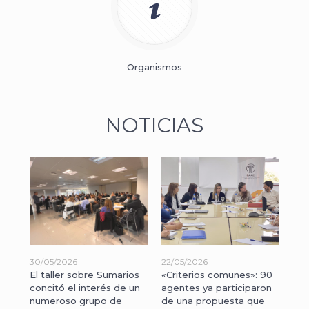
Organismos
NOTICIAS
30/05/2026
22/05/2026
14/
en
El taller sobre Sumarios
«Criterios comunes»: 90
La 
concitó el interés de un
agentes ya participaron
de 
numeroso grupo de
de una propuesta que
fir