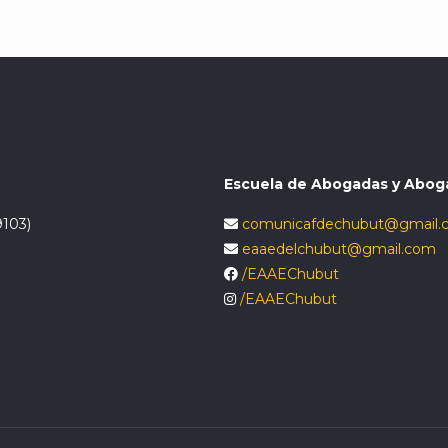
Escuela de Abogadas y Abog
9103)
comunicafdechubut@gmail.
eaaedelchubut@gmail.com
/EAAEChubut
/EAAEChubut