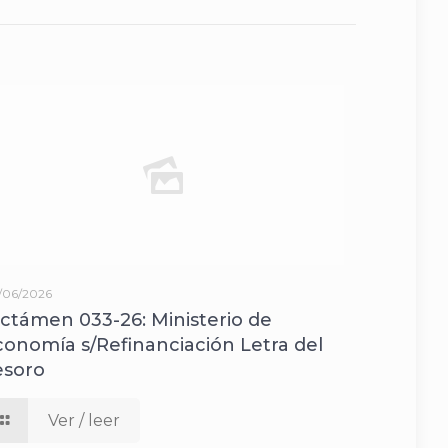
/06/2026
ictámen 033-26: Ministerio de
conomía s/Refinanciación Letra del
esoro
Ver / leer