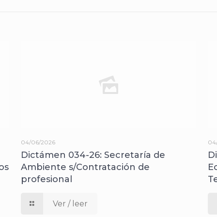
04/06/2026
04
Dictámen 034-26: Secretaría de
D
os
Ambiente s/Contratación de
E
profesional
T
Ver / leer