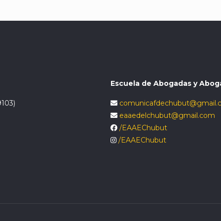
Escuela de Abogadas y Abog
9103)
comunicafdechubut@gmail.
eaaedelchubut@gmail.com
/EAAEChubut
/EAAEChubut