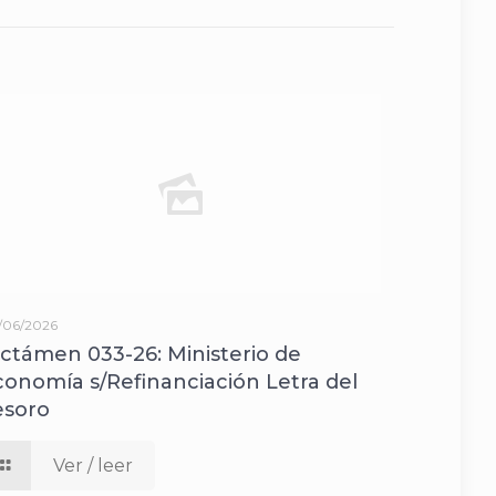
/06/2026
ictámen 033-26: Ministerio de
conomía s/Refinanciación Letra del
esoro
Ver / leer