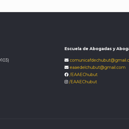
Escuela de Abogadas y Abog
9103)
comunicafdechubut@gmail.
eaaedelchubut@gmail.com
/EAAEChubut
/EAAEChubut