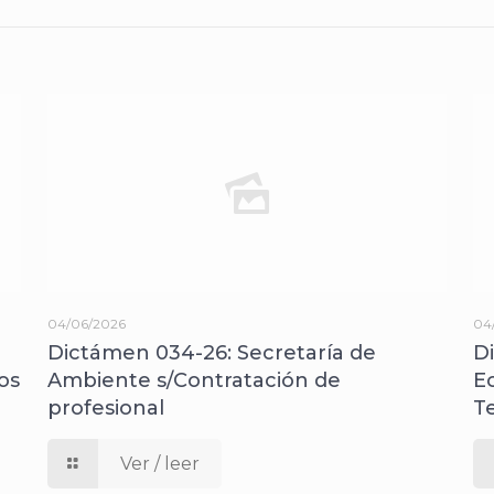
04/06/2026
04
Dictámen 034-26: Secretaría de
D
os
Ambiente s/Contratación de
E
profesional
T
Ver / leer