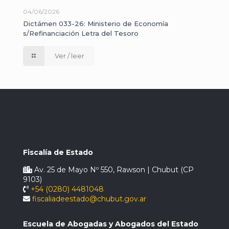
04/06/2026
Dictámen 033-26: Ministerio de Economía
s/Refinanciación Letra del Tesoro
Ver / leer
Fiscalía de Estado
Av. 25 de Mayo Nº 550, Rawson | Chubut (CP
9103)
+54 (0280) 4481048
fiscaliadeestado@chubut.gov.ar
Escuela de Abogadas y Abogados del Estado