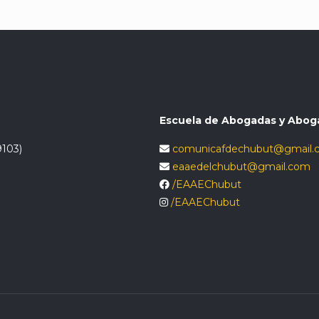
Escuela de Abogadas y Abog
9103)
comunicafdechubut@gmail.
eaaedelchubut@gmail.com
/EAAEChubut
/EAAEChubut