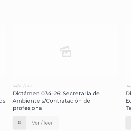
04/06/2026
04
Dictámen 034-26: Secretaría de
D
os
Ambiente s/Contratación de
E
profesional
T
Ver / leer