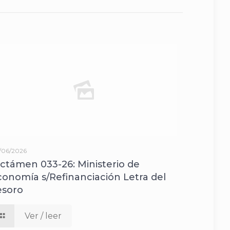
/06/2026
ictámen 033-26: Ministerio de
conomía s/Refinanciación Letra del
esoro
Ver / leer