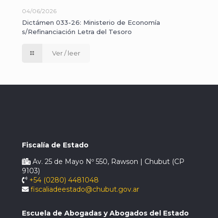
04/06/2026
Dictámen 033-26: Ministerio de Economía
s/Refinanciación Letra del Tesoro
Ver / leer
Fiscalía de Estado
Av. 25 de Mayo Nº 550, Rawson | Chubut (CP
9103)
+54 (0280) 4481048
fiscaliadeestado@chubut.gov.ar
Escuela de Abogadas y Abogados del Estado