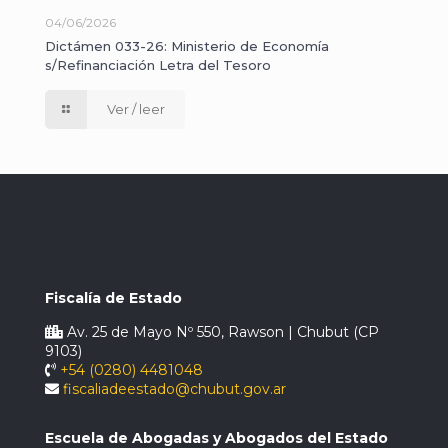
04/06/2026
Dictámen 033-26: Ministerio de Economía
s/Refinanciación Letra del Tesoro
Ver / leer
Fiscalía de Estado
Av. 25 de Mayo Nº 550, Rawson | Chubut (CP
9103)
+54 (0280) 4481048
fiscaliadeestado@chubut.gov.ar
Escuela de Abogadas y Abogados del Estado