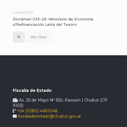
04/06/2026
Dictámen 033-26: Ministerio de Economía
s/Refinanciación Letra del Tesoro
Ver / leer
Fiscalía de Estado
Av. 25 de Mayo Nº 550, Rawson | Chubut (CP
9103)
+54 (0280) 4481048
fiscaliadeestado@chubut.gov.ar