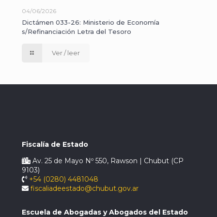
04/06/2026
Dictámen 033-26: Ministerio de Economía
s/Refinanciación Letra del Tesoro
Ver / leer
Fiscalía de Estado
Av. 25 de Mayo Nº 550, Rawson | Chubut (CP
9103)
+54 (0280) 4481048
fiscaliadeestado@chubut.gov.ar
Escuela de Abogadas y Abogados del Estado