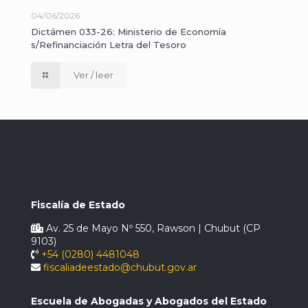
04/06/2026
Dictámen 033-26: Ministerio de Economía
s/Refinanciación Letra del Tesoro
Ver / leer
Fiscalía de Estado
Av. 25 de Mayo Nº 550, Rawson | Chubut (CP
9103)
+54 (0280) 4481048
fiscaliadeestado@chubut.gov.ar
Escuela de Abogadas y Abogados del Estado