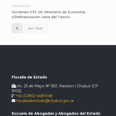
04/06/2026
Dictámen 033-26: Ministerio de Economía
s/Refinanciación Letra del Tesoro
Ver / leer
Fiscalía de Estado
Av. 25 de Mayo Nº 550, Rawson | Chubut (CP
9103)
+54 (0280) 4481048
fiscaliadeestado@chubut.gov.ar
Escuela de Abogadas y Abogados del Estado