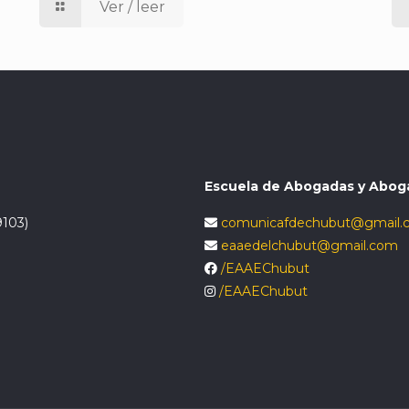
Ver / leer
Escuela de Abogadas y Abog
9103)
comunicafdechubut@gmail.
eaaedelchubut@gmail.com
/EAAEChubut
/EAAEChubut