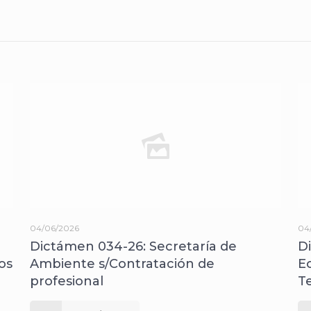
04/06/2026
04
Dictámen 034-26: Secretaría de
D
os
Ambiente s/Contratación de
E
profesional
T