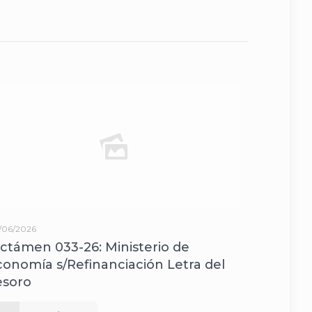
/06/2026
ictámen 033-26: Ministerio de
conomía s/Refinanciación Letra del
esoro