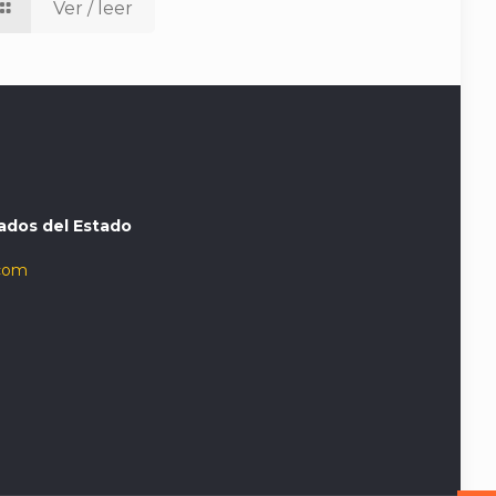
Ver / leer
ados del Estado
com