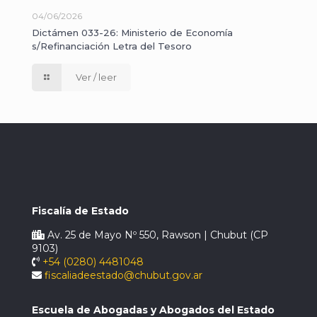
04/06/2026
Dictámen 033-26: Ministerio de Economía
s/Refinanciación Letra del Tesoro
Ver / leer
Fiscalía de Estado
Av. 25 de Mayo Nº 550, Rawson | Chubut (CP
9103)
+54 (0280) 4481048
fiscaliadeestado@chubut.gov.ar
Escuela de Abogadas y Abogados del Estado