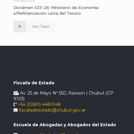
04/06/2026
Dictámen 033-26: Ministerio de Economía
s/Refinanciación Letra del Tesoro
Ver / leer
Fiscalía de Estado
Av. 25 de Mayo Nº 550, Rawson | Chubut (CP
9103)
+54 (0280) 4481048
fiscaliadeestado@chubut.gov.ar
Escuela de Abogadas y Abogados del Estado