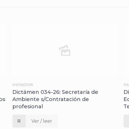
04/06/2026
04
Dictámen 034-26: Secretaría de
D
os
Ambiente s/Contratación de
E
profesional
T
Ver / leer