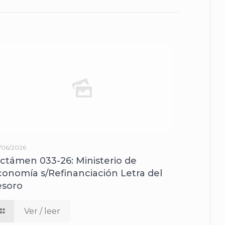
/06/2026
ictámen 033-26: Ministerio de
conomía s/Refinanciación Letra del
esoro
Ver / leer