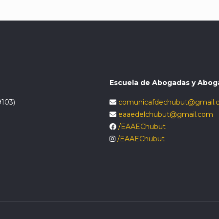
Escuela de Abogadas y Abog
9103)
comunicafdechubut@gmail.
eaaedelchubut@gmail.com
/EAAEChubut
/EAAEChubut