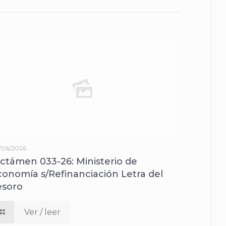
/06/2026
ictámen 033-26: Ministerio de
conomía s/Refinanciación Letra del
esoro
Ver / leer