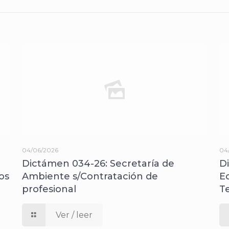
04/06/2026
04
Dictámen 034-26: Secretaría de
D
os
Ambiente s/Contratación de
E
profesional
T
Ver / leer