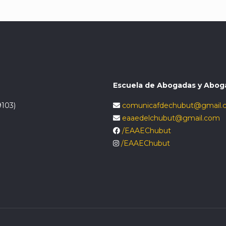
Escuela de Abogadas y Abog
9103)
comunicafdechubut@gmail.
eaaedelchubut@gmail.com
/EAAEChubut
/EAAEChubut