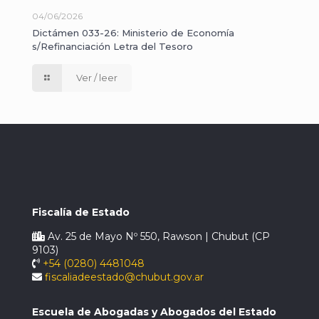
04/06/2026
Dictámen 033-26: Ministerio de Economía
s/Refinanciación Letra del Tesoro
Ver / leer
Fiscalía de Estado
Av. 25 de Mayo Nº 550, Rawson | Chubut (CP
9103)
+54 (0280) 4481048
fiscaliadeestado@chubut.gov.ar
Escuela de Abogadas y Abogados del Estado