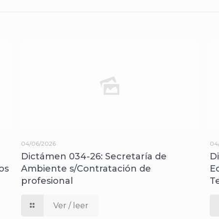
04/06/2026
04
Dictámen 034-26: Secretaría de
D
os
Ambiente s/Contratación de
E
profesional
T
Ver / leer