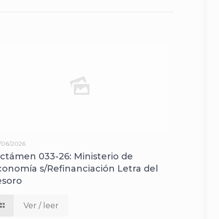
/06/2026
ictámen 033-26: Ministerio de
conomía s/Refinanciación Letra del
esoro
Ver / leer