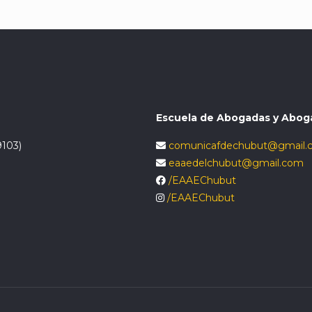
Escuela de Abogadas y Abog
9103)
comunicafdechubut@gmail.
eaaedelchubut@gmail.com
/EAAEChubut
/EAAEChubut