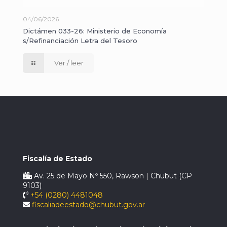
04/06/2026
Dictámen 033-26: Ministerio de Economía
s/Refinanciación Letra del Tesoro
Ver / leer
Fiscalía de Estado
Av. 25 de Mayo Nº 550, Rawson | Chubut (CP
9103)
+54 (0280) 4481048
fiscaliadeestado@chubut.gov.ar