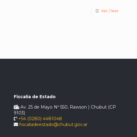
Ver / leer
Fiscalía de Estado
Av. 25 de Mayo Nº 550, Rawson | Chubut (CP
9103)
+54 (0280) 4481048
fiscaliadeestado@chubut.gov.ar