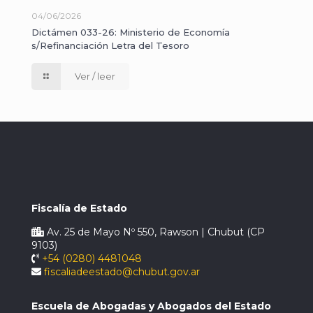
04/06/2026
Dictámen 033-26: Ministerio de Economía
s/Refinanciación Letra del Tesoro
Ver / leer
Fiscalía de Estado
Av. 25 de Mayo Nº 550, Rawson | Chubut (CP
9103)
+54 (0280) 4481048
fiscaliadeestado@chubut.gov.ar
Escuela de Abogadas y Abogados del Estado