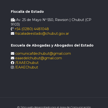
Fiscalía de Estado
Av. 25 de Mayo Nº 550, Rawson | Chubut (CP
9103)
+54 (0280) 4481048
fiscaliadeestado@chubut.gov.ar
Escuela de Abogadas y Abogados del Estado
comunicafdechubut@gmail.com
eaaedelchubut@gmail.com
/EAAEChubut
/EAAEChubut
© Sitio web desarrollado por el área de Comunicación