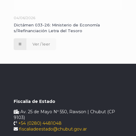
04/06/2026
Dictámen 033-26: Ministerio de Economía
s/Refinanciación Letra del Tesoro
Ver / leer
Fiscalía de Estado
Av. 25 de Mayo Nº 550, Rawson | Chubut (CP
9103)
+54 (0280) 4481048
fiscaliadeestado@chubut.gov.ar