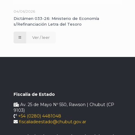
04/06/2026
Dictámen 033-26: Ministerio de Economía
s/Refinanciación Letra del Tesoro
Ver / leer
Fiscalía de Estado
Av. 25 de Mayo Nº 550, Rawson | Chubut (CP
9103)
+54 (0280) 4481048
fiscaliadeestado@chubut.gov.ar