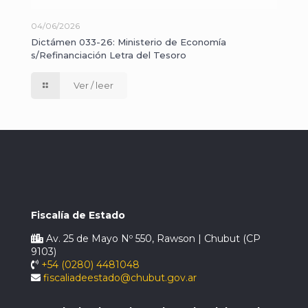
04/06/2026
Dictámen 033-26: Ministerio de Economía
s/Refinanciación Letra del Tesoro
Ver / leer
Fiscalía de Estado
Av. 25 de Mayo Nº 550, Rawson | Chubut (CP
9103)
+54 (0280) 4481048
fiscaliadeestado@chubut.gov.ar