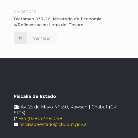
04/06/2026
Dictámen 033-26: Ministerio de Economía
s/Refinanciación Letra del Tesoro
Ver / leer
Fiscalía de Estado
Av. 25 de Mayo Nº 550, Rawson | Chubut (CP
9103)
+54 (0280) 4481048
fiscaliadeestado@chubut.gov.ar