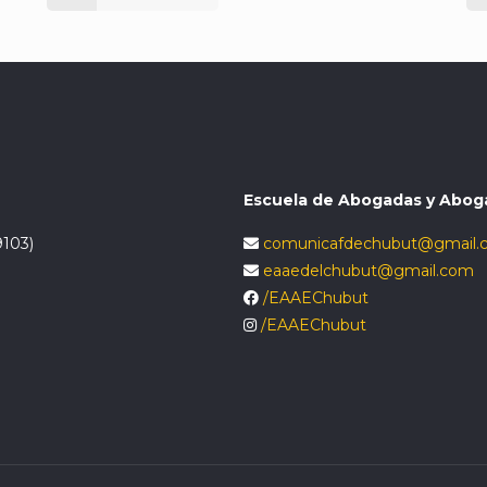
Escuela de Abogadas y Abog
9103)
comunicafdechubut@gmail.
eaaedelchubut@gmail.com
/EAAEChubut
/EAAEChubut