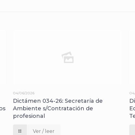
04/06/2026
04
Dictámen 034-26: Secretaría de
D
os
Ambiente s/Contratación de
E
profesional
T
Ver / leer