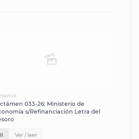
/06/2026
ictámen 033-26: Ministerio de
conomía s/Refinanciación Letra del
esoro
Ver / leer