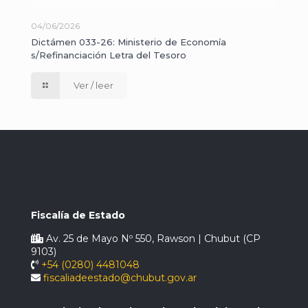
04/06/2026
Dictámen 033-26: Ministerio de Economía
s/Refinanciación Letra del Tesoro
Ver / leer
Fiscalía de Estado
Av. 25 de Mayo Nº 550, Rawson | Chubut (CP
9103)
+54 (0280) 4481048
fiscaliadeestado@chubut.gov.ar