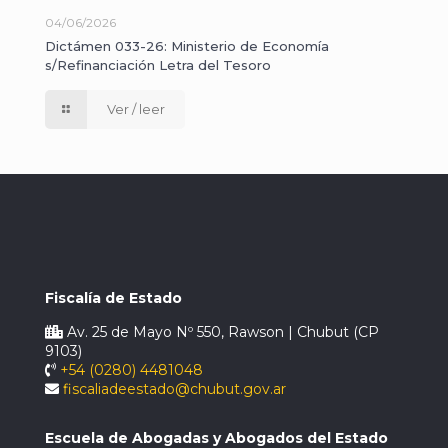
04/06/2026
Dictámen 033-26: Ministerio de Economía
s/Refinanciación Letra del Tesoro
Ver / leer
Fiscalía de Estado
Av. 25 de Mayo Nº 550, Rawson | Chubut (CP
9103)
+54 (0280) 4481048
fiscaliadeestado@chubut.gov.ar
Escuela de Abogadas y Abogados del Estado